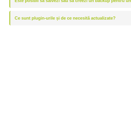
Este posibil să salvezi sau să creezi un backup pentru u
Ce sunt plugin-urile și de ce necesită actualizate?
Pasul 1 - Evaluare
Analizăm starea actuală a site-ului tău, verificam aspect
eventualele probleme de securitate care sunt sau pot să 
Aceste aspecte ne ajută să identificăm nevoia reală cu ca