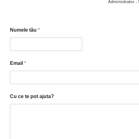
Administrator -
C
Numele tău
*
u
a
j
u
t
a
Email
*
?
p
o
t
Cu ce te pot ajuta?