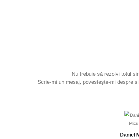
Pasul 2 - Plan personalizat
Pasul 3 - Monitorizare
Nu trebuie să rezolvi totul si
Scrie-mi un mesaj, povestește-mi despre sit
Daniel 