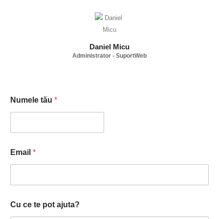
Daniel Micu
Administrator - SuportWeb
c
Numele tău
*
e
t
ă
u
N
u
Email
*
m
e
l
e
Cu ce te pot ajuta?