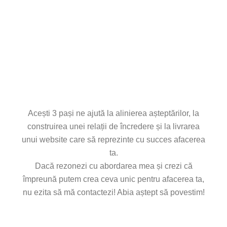
Pasul 2 - Partea de dezvoltare
Pasul 3 - Livrare
Acești 3 pași ne ajută la alinierea așteptărilor, la
construirea unei relații de încredere și la livrarea
unui website care să reprezinte cu succes afacerea
ta.
Dacă rezonezi cu abordarea mea și crezi că
împreună putem crea ceva unic pentru afacerea ta,
nu ezita să mă contactezi! Abia aștept să povestim!